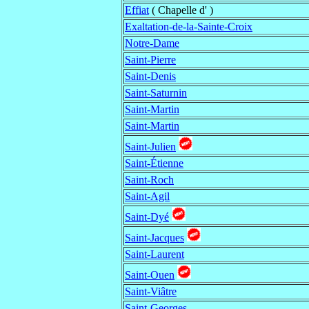
Effiat
( Chapelle d' )
Exaltation-de-la-Sainte-Croix
Notre-Dame
Saint-Pierre
Saint-Denis
Saint-Saturnin
Saint-Martin
Saint-Martin
Saint-Julien
Saint-Étienne
Saint-Roch
Saint-Agil
Saint-Dyé
Saint-Jacques
Saint-Laurent
Saint-Ouen
Saint-Viâtre
Saint-Georges