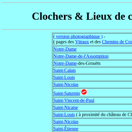
Clochers & Lieux de c
( version photographique )
-
( pages des
Vitraux
et des
Chemins de Cro
Notre-Dame
Notre-Dame-de-l'Assomption
Notre-Dame
-des-Grouëts
Saint-Calais
Saint-Louis
Saint-Nicolas
Saint-Saturnin
Saint-Vincent-de-Paul
Saint-Nicaise
Saint-Louis
( à proximité du château de 
Saint-Nicolas
Saint-Étienne