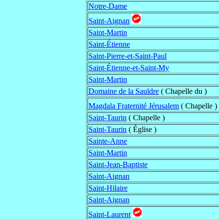
Notre-Dame
Saint-Aignan
Saint-Martin
Saint-Étienne
Saint-Pierre-et-Saint-Paul
Saint-Étienne-et-Saint-My
Saint-Martin
Domaine de la Sauldre
( Chapelle du )
Magdala Fraternité Jérusalem
( Chapelle )
Saint-Taurin
( Chapelle )
Saint-Taurin
( Église )
Sainte-Anne
Saint-Martin
Saint-Jean-Baptiste
Saint-Aignan
Saint-Hilaire
Saint-Aignan
Saint-Laurent