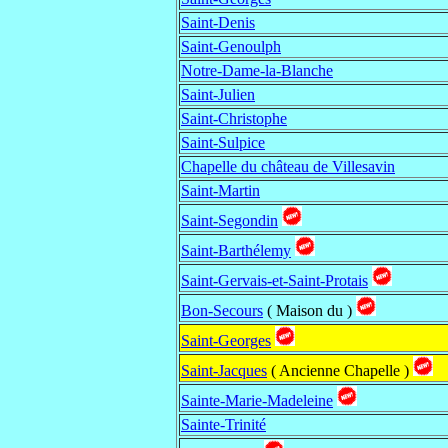
Saint-Denis
Saint-Genoulph
Notre-Dame-la-Blanche
Saint-Julien
Saint-Christophe
Saint-Sulpice
Chapelle du château de Villesavin
Saint-Martin
Saint-Segondin
Saint-Barthélemy
Saint-Gervais-et-Saint-Protais
Bon-Secours
( Maison du )
Saint-Georges
Saint-Jacques
( Ancienne Chapelle )
Sainte-Marie-Madeleine
Sainte-Trinité