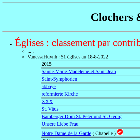
Clochers 
Églises : classement par contri
... ,
VanessaHuynh
:
51 églises au 18-8-2022
2015
Sainte-Marie-Madeleine-et-Saint-Jean
Saint-Symphorien
abbaye
reformierte Kirche
XXX
St. Vitus
Bamberger Dom St. Peter und St. Georg
Unsere Liebe Frau
Notre-Dame-de-la-Garde
( Chapelle )