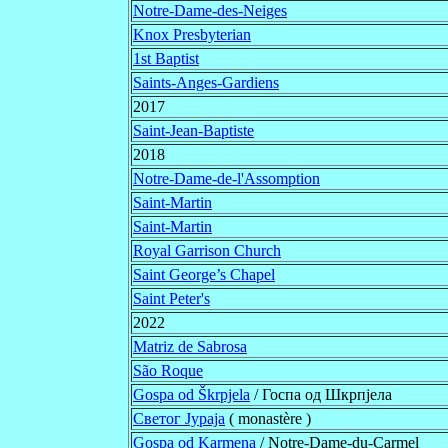
Notre-Dame-des-Neiges
Knox Presbyterian
1st Baptist
Saints-Anges-Gardiens
2017
Saint-Jean-Baptiste
2018
Notre-Dame-de-l'Assomption
Saint-Martin
Saint-Martin
Royal Garrison Church
Saint George’s Chapel
Saint Peter's
2022
Matriz de Sabrosa
São Roque
Gospa od Škrpjela
/ Госпа од Шкрпјела
Светог Јураја
( monastère )
Gospa od Karmena
/ Notre-Dame-du-Carmel