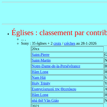
Églises : classement par contri
... ,
Sony
:
35 églises + 2
croix
/
crèches
au 28-1-2026
20xx
Saint-Pierre
G
Saint-Martin
N
Notre-Dame-de-la-Persévérance
B
Hàm Long
H
Nam Hải
S
Holy Trinity
Y
Ευαγγελισμού της Θεοτόκου
Α
Hàm Long
H
nhà thờ Văn Giáo
N
2021