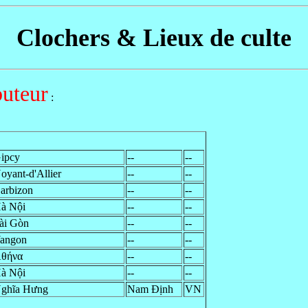
Clochers & Lieux de culte
buteur
:
ipcy
--
--
oyant-d'Allier
--
--
arbizon
--
--
à Nội
--
--
ài Gòn
--
--
angon
--
--
θήνα
--
--
à Nội
--
--
ghĩa Hưng
Nam Định
VN