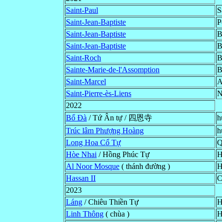
Saint-Paul
S
Saint-Jean-Baptiste
P
Saint-Jean-Baptiste
B
Saint-Jean-Baptiste
B
Saint-Roch
B
Sainte-Marie-de-l'Assomption
B
Saint-Marcel
A
Saint-Pierre-ès-Liens
N
2022
Bổ Đà
/ Tứ Ân tự / 四恩寺
h
Trúc lâm Phượng Hoàng
h
Long Hoa Cổ Tự
Q
Hòe Nhai
/ Hồng Phúc Tự
H
Al Noor Mosque
( thánh đường )
H
Hassan II
C
2023
Láng
/ Chiêu Thiền Tự
H
Linh Thông
( chùa )
H