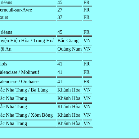
rléans
45
FR
erneuil-sur-Avre
27
FR
ours
37
FR
rléans
45
FR
uyện Hiệp Hòa / Trung Hoà
Bắc Giang
VN
ội An
Quảng Nam
VN
lois
41
FR
alencisse / Molineuf
41
FR
alencisse / Orchaise
41
FR
ắc Nha Trang / Ba Làng
Khánh Hòa
VN
ắc Nha Trang
Khánh Hòa
VN
ắc Nha Trang
Khánh Hòa
VN
ắc Nha Trang / Xóm Bóng
Khánh Hòa
VN
ắc Nha Trang
Khánh Hòa
VN