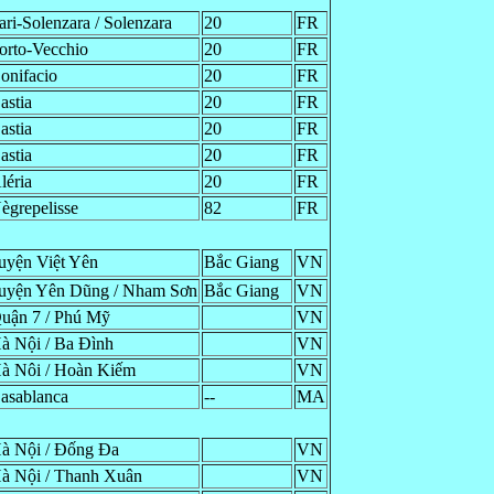
ari-Solenzara / Solenzara
20
FR
orto-Vecchio
20
FR
onifacio
20
FR
astia
20
FR
astia
20
FR
astia
20
FR
léria
20
FR
ègrepelisse
82
FR
uyện Việt Yên
Bắc Giang
VN
uyện Yên Dũng / Nham Sơn
Bắc Giang
VN
uận 7 / Phú Mỹ
VN
à Nội / Ba Đình
VN
à Nôi / Hoàn Kiếm
VN
asablanca
--
MA
à Nội / Đống Đa
VN
à Nội / Thanh Xuân
VN