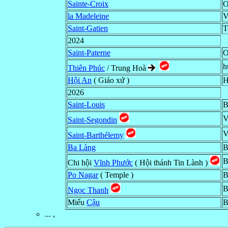
Sainte-Croix
O
la Madeleine
V
Saint-Gatien
T
2024
Saint-Paterne
O
h
Thiên Phúc
/ Trung Hoà
Hội An
( Giáo xứ )
H
2026
Saint-Louis
B
V
Saint-Segondin
V
Saint-Barthélemy
Ba Làng
B
B
Chi hội
Vĩnh Phước
( Hội thánh Tin Lành )
Po Nagar
( Temple )
B
B
Ngọc Thanh
Miếu
Cậu
B
... ,