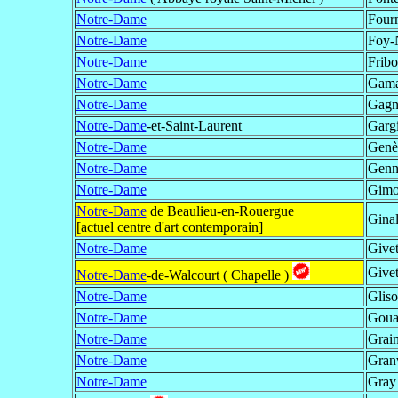
Notre-Dame
Fourm
Notre-Dame
Foy-
Notre-Dame
Fribo
Notre-Dame
Gama
Notre-Dame
Gagn
Notre-Dame
-et-Saint-Laurent
Gargi
Notre-Dame
Genè
Notre-Dame
Genne
Notre-Dame
Gimo
Notre-Dame
de Beaulieu-en-Rouergue
Ginal
[actuel centre d'art contemporain]
Notre-Dame
Give
Give
Notre-Dame
-de-Walcourt ( Chapelle )
Notre-Dame
Gliso
Notre-Dame
Goua
Notre-Dame
Grain
Notre-Dame
Granv
Notre-Dame
Gray