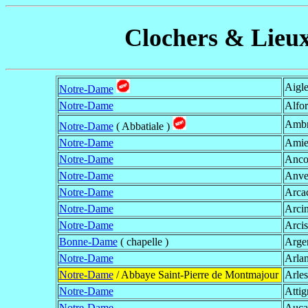
Clochers & Lieux
Aigle
Notre-Dame
Notre-Dame
Alfor
Ambr
Notre-Dame
( Abbatiale )
Notre-Dame
Amie
Notre-Dame
Ancou
Notre-Dame
Anve
Notre-Dame
Arca
Notre-Dame
Arci
Notre-Dame
Arcis
Bonne-Dame
( chapelle )
Arge
Notre-Dame
Arla
Notre-Dame
/ Abbaye Saint-Pierre de Montmajour
Arles
Notre-Dame
Attig
Notre-Dame
Auca