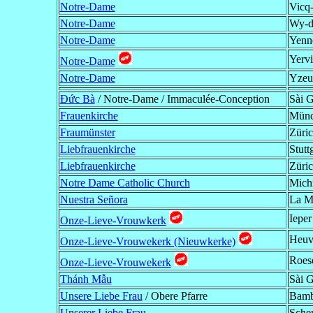
Notre-Dame
Vicq-
Notre-Dame
Wy-di
Notre-Dame
Yenn
Yervi
Notre-Dame
Notre-Dame
Yzeu
Đức Bà
/ Notre-Dame / Immaculée-Conception
Sài 
Frauenkirche
Münc
Fraumünster
Züri
Liebfrauenkirche
Stutt
Liebfrauenkirche
Züri
Notre Dame Catholic Church
Mich
Nuestra Señora
La M
Ieper
Onze-Lieve-Vrouwkerk
Heuv
Onze-Lieve-Vrouwekerk (Nieuwkerke)
Roese
Onze-Lieve-Vrouwekerk
Thánh Mẫu
Sài G
Unsere Liebe Frau
/ Obere Pfarre
Bamb
Unserer Liebe Frau
Scher