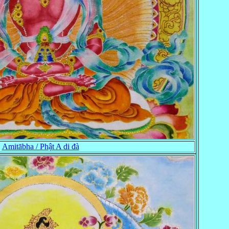
Amitābha / Phật A di đà