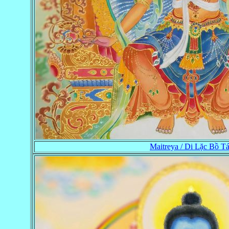
Maitreya / Di Lặc Bồ Tá