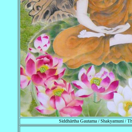
Siddhārtha Gautama / Shakyamuni / T