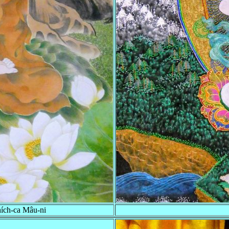
hích-ca Mâu-ni