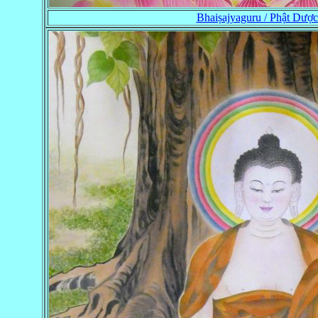
Bhaiṣajyaguru / Phật Dượ