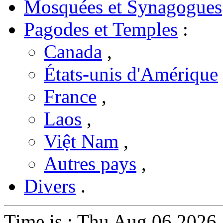
Mosquées et Synagogues
Pagodes et Temples
:
Canada
,
États-unis d'Amérique
France
,
Laos
,
Việt Nam
,
Autres pays
,
Divers
.
Time is : Thu Aug 06 202